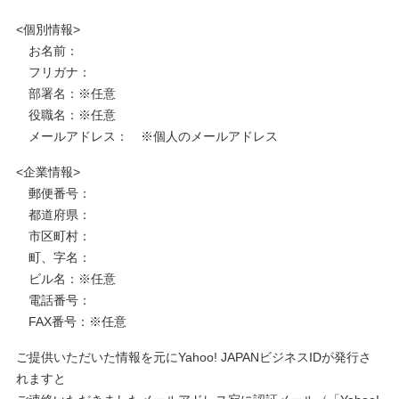
<個別情報>
お名前：
フリガナ：
部署名：※任意
役職名：※任意
メールアドレス： ※個人のメールアドレス
<企業情報>
郵便番号：
都道府県：
市区町村：
町、字名：
ビル名：※任意
電話番号：
FAX番号：※任意
ご提供いただいた情報を元にYahoo! JAPANビジネスIDが発行さ
れますと